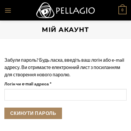
Skip
0
to
content
МІЙ АКАУНТ
Забули пароль? Будь ласка, введіть ваш логін або e-mail
адресу. Ви отримаєте електронний лист з посиланням
для створення нового паролю.
Обов’язкове
Логін чи e-mail адреса
*
СКИНУТИ ПАРОЛЬ