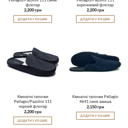
флотар
коричневий флотар
2,200
грн
2,200
грн
ДОДАТИ У КОШИК
ДОДАТИ У КОШИК
Цей
Цей
товар
товар
має
має
кілька
кілька
варіантів.
варіантів.
Параметри
Параметри
можна
можна
вибрати
вибрати
на
на
сторінці
сторінці
товару
товару
Кімнатні тапочки
Кімнатні тапочки Pellagio
Pellagio/Pazolini 111
4641 синя замша
чорний флотар
2,150
грн
2,200
грн
ДОДАТИ У КОШИК
ДОДАТИ У КОШИК
Цей
Цей