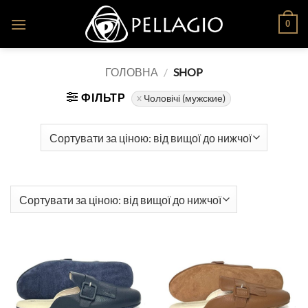
Skip
0
to
content
ГОЛОВНА
/
SHOP
ФІЛЬТР
Чоловічі (мужские)