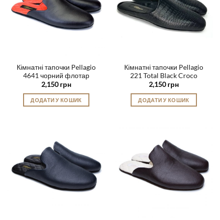
можна
можна
вибрати
вибрати
на
на
сторінці
сторінці
товару
товару
Кімнатні тапочки Pellagio
Кімнатні тапочки Pellagio
4641 чорний флотар
221 Total Black Croco
2,150
грн
2,150
грн
ДОДАТИ У КОШИК
ДОДАТИ У КОШИК
Цей
Цей
товар
товар
має
має
кілька
кілька
варіантів.
варіантів.
Параметри
Параметри
можна
можна
вибрати
вибрати
на
на
сторінці
сторінці
товару
товару