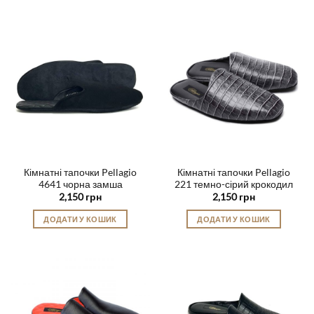
товар
товар
має
має
кілька
кілька
варіантів.
варіантів.
Параметри
Параметри
можна
можна
вибрати
вибрати
на
на
сторінці
сторінці
товару
товару
Кімнатні тапочки Pellagio
Кімнатні тапочки Pellagio
4641 чорна замша
221 темно-сірий крокодил
2,150
грн
2,150
грн
ДОДАТИ У КОШИК
ДОДАТИ У КОШИК
Цей
Цей
товар
товар
має
має
кілька
кілька
варіантів.
варіантів.
Параметри
Параметри