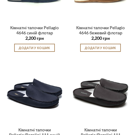
Кімнатні тапочки Pellagio
Кімнатні тапочки Pellagio
4646 синій флотар
4646 бежевий флотар
2,200
грн
2,200
грн
ДОДАТИ У КОШИК
ДОДАТИ У КОШИК
Цей
Цей
товар
товар
має
має
кілька
кілька
варіантів.
варіантів.
Параметри
Параметри
можна
можна
вибрати
вибрати
на
на
сторінці
сторінці
товару
товару
Кімнатні тапочки
Кімнатні тапочки
Pellagio/Pazolini 111 синій
Pellagio/Pazolini 111