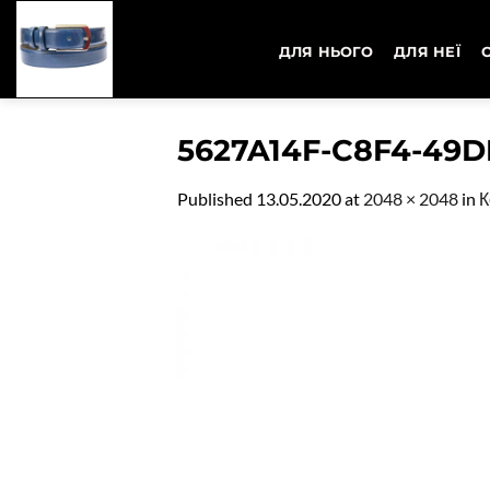
Skip
to
ДЛЯ НЬОГО
ДЛЯ НЕЇ
content
5627A14F-C8F4-49
Published
13.05.2020
at
2048 × 2048
in
К