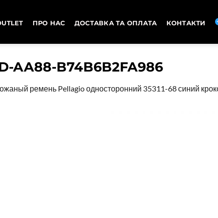
OUTLET
ПРО НАС
ДОСТАВКА ТА ОПЛАТА
КОНТАКТИ
DD-AA88-B74B6B2FA986
ожаный ремень Pellagio односторонний 35311-68 синий кро