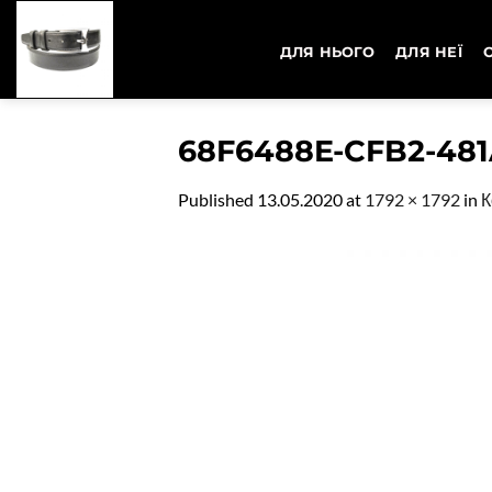
Skip
to
ДЛЯ НЬОГО
ДЛЯ НЕЇ
content
68F6488E-CFB2-481
Published
13.05.2020
at
1792 × 1792
in
К