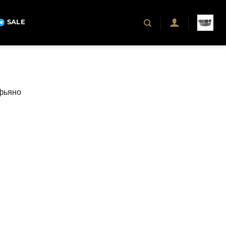
SALE
афьяно