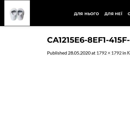
Skip
to
ДЛЯ НЬОГО
ДЛЯ НЕЇ
content
CA1215E6-8EF1-415F
Published
28.05.2020
at
1792 × 1792
in
К