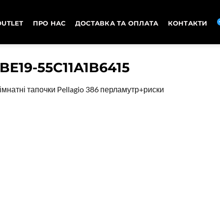
OUTLET
ПРО НАС
ДОСТАВКА ТА ОПЛАТА
КОНТАКТИ
-BE19-55C11A1B6415
імнатні тапочки Pellagio 386 перламутр+риски