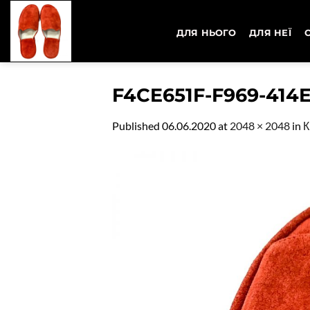
Skip
to
ДЛЯ НЬОГО
ДЛЯ НЕЇ
content
F4CE651F-F969-414
Published
06.06.2020
at
2048 × 2048
in
К