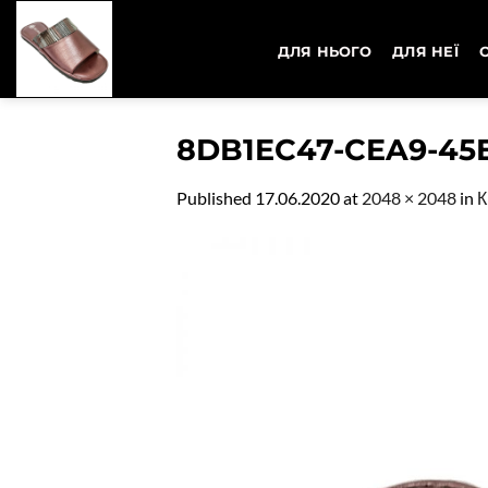
Skip
to
ДЛЯ НЬОГО
ДЛЯ НЕЇ
content
8DB1EC47-CEA9-45E
Published
17.06.2020
at
2048 × 2048
in
К