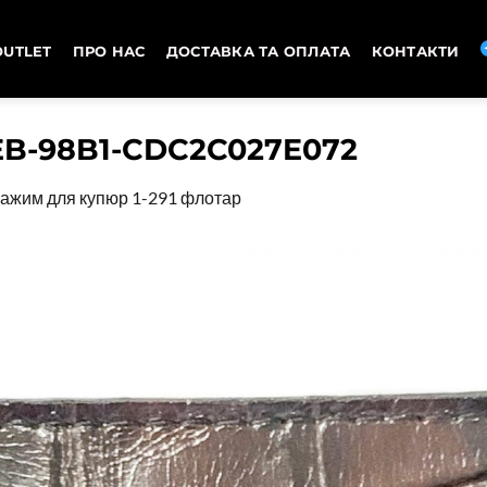
OUTLET
ПРО НАС
ДОСТАВКА ТА ОПЛАТА
КОНТАКТИ
EB-98B1-CDC2C027E072
ажим для купюр 1-291 флотар