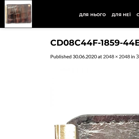
Skip
to
ДЛЯ НЬОГО
ДЛЯ НЕЇ
content
CD08C44F-1859-44
Published
30.06.2020
at
2048 × 2048
in
З