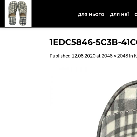
Skip
to
ДЛЯ НЬОГО
ДЛЯ НЕЇ
content
1EDC5846-5C3B-41C
Published
12.08.2020
at
2048 × 2048
in
К