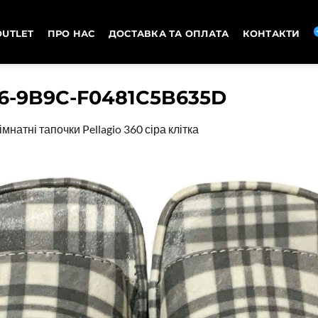
OUTLET
ПРО НАС
ДОСТАВКА ТА ОПЛАТА
КОНТАКТИ
6-9B9C-F0481C5B635D
імнатні тапочки Pellagio 360 сіра клітка