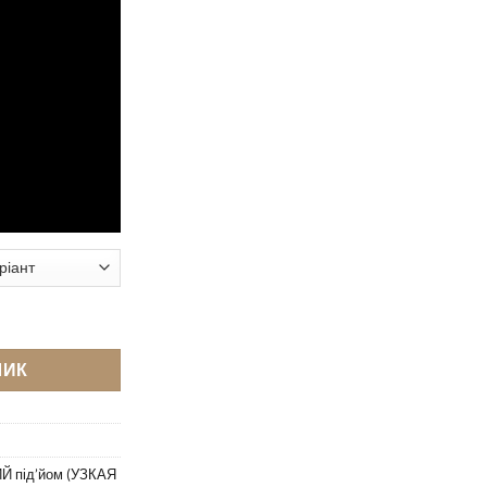
ві кількість
ШИК
Й під’йом (УЗКАЯ