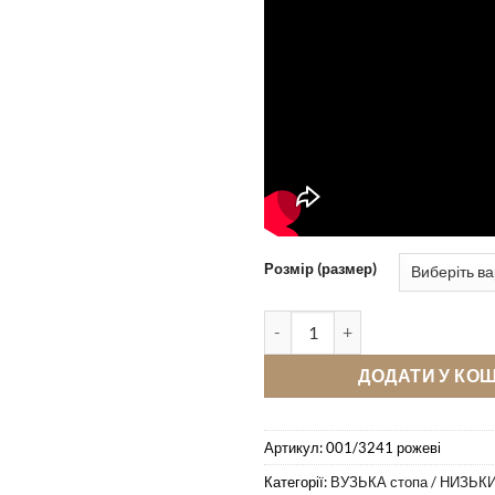
Розмір (размер)
Лофери Pellagio 001/3241 роже
ДОДАТИ У КО
Артикул:
001/3241 рожеві
Категорії:
ВУЗЬКА стопа / НИЗЬКИ