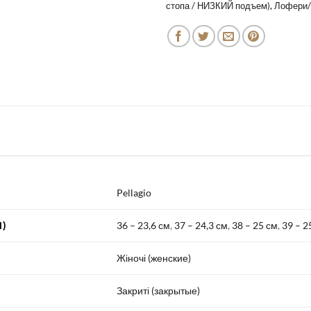
стопа / НИЗКИЙ подъем)
,
Лофери/
Pellagio
)
36 – 23,6 см
,
37 – 24,3 см
,
38 – 25 см
,
39 – 2
Жіночі (женские)
Закриті (закрытые)