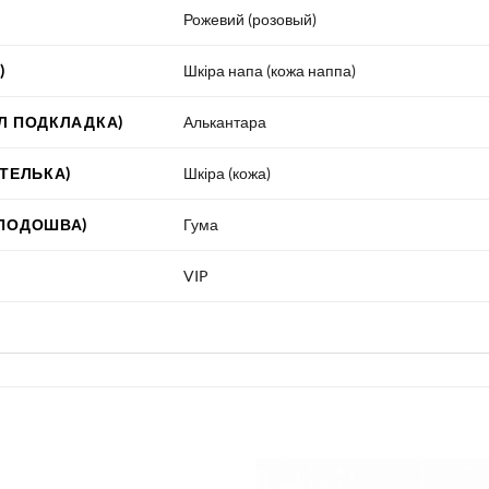
Рожевий (розовый)
)
Шкіра напа (кожа наппа)
Л ПОДКЛАДКА)
Алькантара
СТЕЛЬКА)
Шкіра (кожа)
 ПОДОШВА)
Гума
VIP