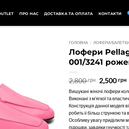
OUTLET
ПРО НАС
ДОСТАВКА ТА ОПЛАТА
КОНТАКТИ
ГОЛОВНА
/
ЛОФЕРИ/БАЛЕТК
Лофери Pellag
001/3241 роже
Оригіна
2,800
2,500
грн
грн
ціна:
Вишукані жіночі лофери коль
2,800 грн
Виконані з м’ягкої та еластич
Конструкція данної моделі в
робить іі більш стрункою та
Особливу увагу приділили м
підошви, завдяки гнучкості т