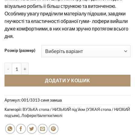
візуально робить іі більш стрункою та витонченою.
Особливу увагу приділили матеріалу підошви, завдяки
гнучкості та еластичності обраної гуми- лофери вийшли
дуже комфортними, в них ногам зручно протягом всього
дня.
Розмір (размер)
Лофери Pellagio 001/3313 синя замша кількість
ДОДАТИ У КОШИК
Артикул:
001/3313 синя замша
Категорії:
ВУЗЬКА стопа / НИЗЬКИЙ під’йом (УЗКАЯ стопа / НИЗКИЙ
подъем)
,
Лофери/балетки/мюлі