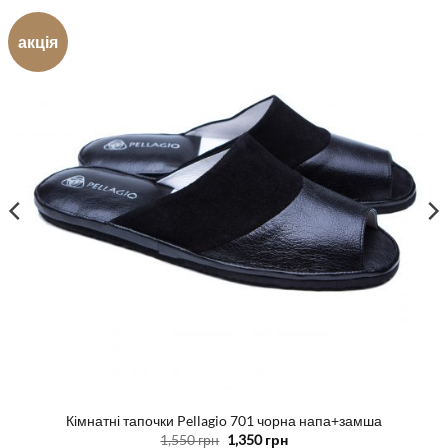
акція
Кімнатні тапочки Pellagio 701 чорна напа+замша
Оригінальна
Поточна
1,550
грн
1,350
грн