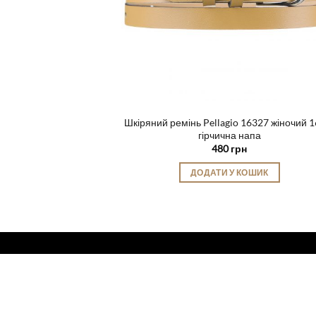
Шкіряний ремінь Pellagio 16327 жіночий 
гірчична напа
480
грн
ДОДАТИ У КОШИК