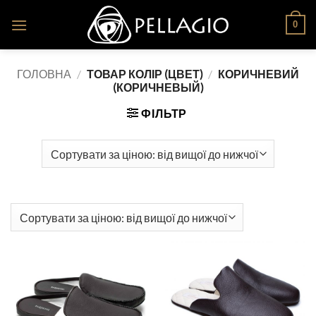
Skip
0
to
content
ГОЛОВНА
/
ТОВАР КОЛІР (ЦВЕТ)
/
КОРИЧНЕВИЙ
(КОРИЧНЕВЫЙ)
ФІЛЬТР