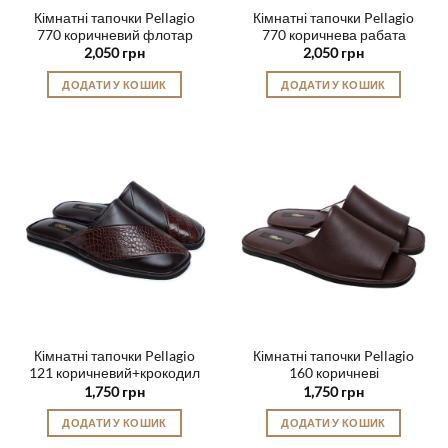
Кімнатні тапочки Pellagio
Кімнатні тапочки Pellagio
770 коричневий флотар
770 коричнева рабата
2,050
грн
2,050
грн
ДОДАТИ У КОШИК
ДОДАТИ У КОШИК
Цей
Цей
товар
товар
має
має
кілька
кілька
варіантів.
варіантів.
Параметри
Параметри
можна
можна
вибрати
вибрати
на
на
сторінці
сторінці
товару
товару
Кімнатні тапочки Pellagio
Кімнатні тапочки Pellagio
121 коричневий+крокодил
160 коричневі
1,750
грн
1,750
грн
ДОДАТИ У КОШИК
ДОДАТИ У КОШИК
Цей
Цей