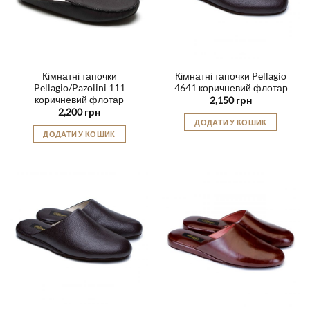
Кімнатні тапочки
Кімнатні тапочки Pellagio
Pellagio/Pazolini 111
4641 коричневий флотар
коричневий флотар
2,150
грн
2,200
грн
ДОДАТИ У КОШИК
ДОДАТИ У КОШИК
Цей
Цей
товар
товар
має
має
кілька
кілька
варіантів.
варіантів.
Параметри
Параметри
можна
можна
вибрати
вибрати
на
на
сторінці
сторінці
товару
товару