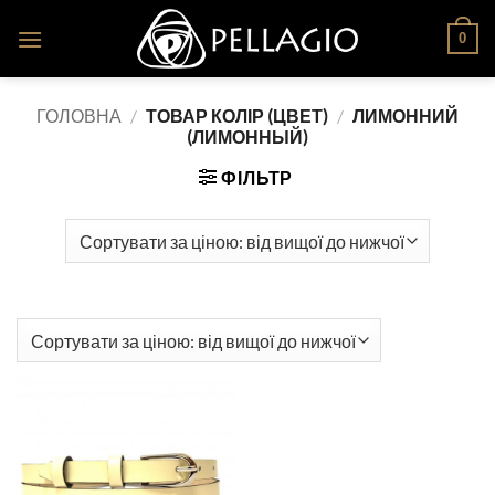
Skip
0
to
content
ГОЛОВНА
/
ТОВАР КОЛІР (ЦВЕТ)
/
ЛИМОННИЙ
(ЛИМОННЫЙ)
ФІЛЬТР