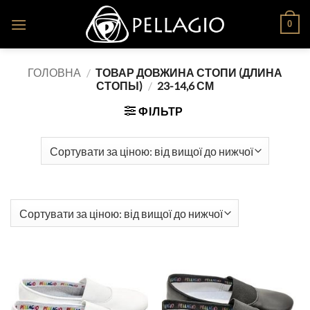
Skip
0
to
content
ГОЛОВНА
/
ТОВАР ДОВЖИНА СТОПИ (ДЛИНА
СТОПЫ)
/
23-14,6 СМ
ФІЛЬТР