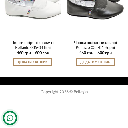
Чешки шкіряні класичні
Чешки шкіряні класичні
Pellagio 035-04 Білі
Pellagio 035-01 Чорні
Діапазон
Діапазон
460
грн
–
600
грн
460
грн
–
600
грн
цін:
цін:
від
від
ДОДАТИ У КОШИК
ДОДАТИ У КОШИК
460 грн
460 грн
до
до
Цей
Цей
600 грн
600 грн
товар
товар
має
має
кілька
кілька
Copyright 2026 ©
Pellagio
варіантів.
варіантів.
Параметри
Параметри
можна
можна
вибрати
вибрати
на
на
сторінці
сторінці