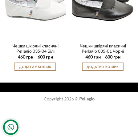
Чешки шкіряні класичні
Чешки шкіряні класичні
Pellagio 035-04 Білі
Pellagio 035-01 Чорні
Діапазон
Діапазон
460
грн
–
600
грн
460
грн
–
600
грн
цін:
цін:
від
від
ДОДАТИ У КОШИК
ДОДАТИ У КОШИК
460 грн
460 грн
до
до
Цей
Цей
600 грн
600 грн
товар
товар
має
має
кілька
кілька
Copyright 2026 ©
Pellagio
варіантів.
варіантів.
Параметри
Параметри
можна
можна
вибрати
вибрати
на
на
сторінці
сторінці