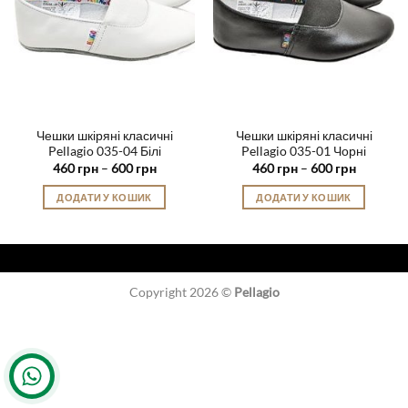
Чешки шкіряні класичні
Чешки шкіряні класичні
Pellagio 035-04 Білі
Pellagio 035-01 Чорні
Діапазон
Діапазон
460
грн
–
600
грн
460
грн
–
600
грн
цін:
цін:
від
від
ДОДАТИ У КОШИК
ДОДАТИ У КОШИК
460 грн
460 грн
до
до
Цей
Цей
600 грн
600 грн
товар
товар
має
має
кілька
кілька
Copyright 2026 ©
Pellagio
варіантів.
варіантів.
Параметри
Параметри
можна
можна
вибрати
вибрати
на
на
сторінці
сторінці