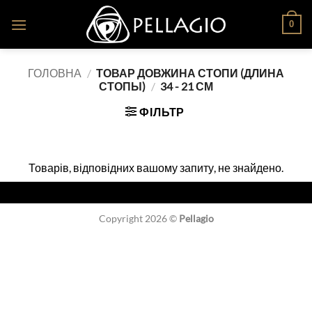
Skip
0
to
content
ГОЛОВНА
/
ТОВАР ДОВЖИНА СТОПИ (ДЛИНА
СТОПЫ)
/
34 - 21 СМ
ФІЛЬТР
Товарів, відповідних вашому запиту, не знайдено.
Copyright 2026 ©
Pellagio