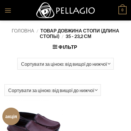
Skip
0
to
content
ГОЛОВНА
/
ТОВАР ДОВЖИНА СТОПИ (ДЛИНА
СТОПЫ)
/
35 - 23,2 СМ
ФІЛЬТР
акція