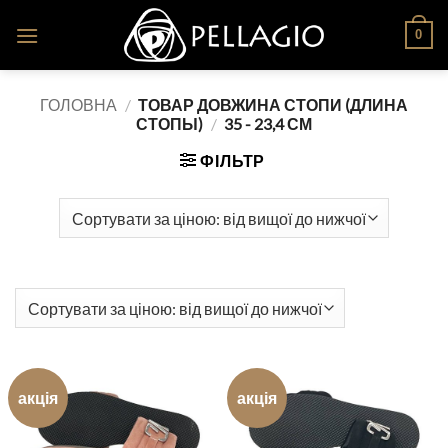
Skip
0
to
content
ГОЛОВНА
/
ТОВАР ДОВЖИНА СТОПИ (ДЛИНА
СТОПЫ)
/
35 - 23,4 СМ
ФІЛЬТР
акція
акція