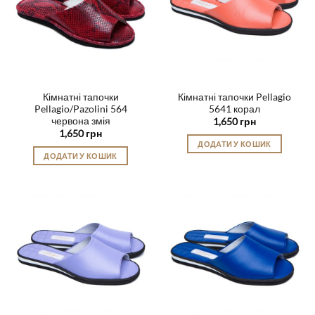
можна
вибрати
вибрати
на
на
сторінці
сторінці
товару
товару
Кімнатні тапочки
Кімнатні тапочки Pellagio
Pellagio/Pazolini 564
5641 корал
червона змія
1,650
грн
1,650
грн
ДОДАТИ У КОШИК
ДОДАТИ У КОШИК
Цей
Цей
товар
товар
має
має
кілька
кілька
варіантів.
варіантів.
Параметри
Параметри
можна
можна
вибрати
вибрати
на
на
сторінці
сторінці
товару