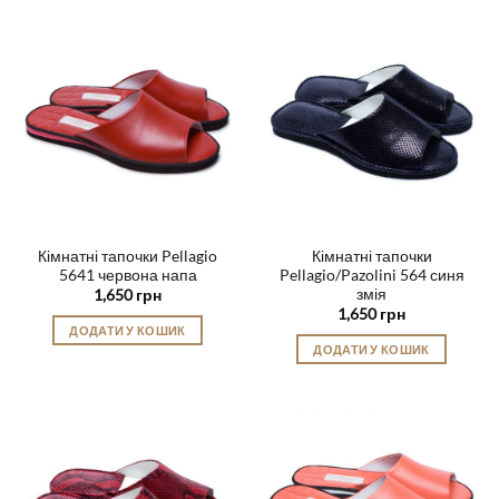
товар
товар
має
має
кілька
кілька
варіантів.
варіантів.
Параметри
Параметри
можна
можна
вибрати
вибрати
на
на
сторінці
сторінці
товару
товару
Кімнатні тапочки Pellagio
Кімнатні тапочки
5641 червона напа
Pellagio/Pazolini 564 синя
змія
1,650
грн
1,650
грн
ДОДАТИ У КОШИК
ДОДАТИ У КОШИК
Цей
Цей
товар
товар
має
має
кілька
кілька
варіантів.
варіантів.
Параметри
Параметри
можна