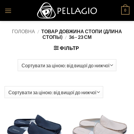
Skip
0
to
content
ГОЛОВНА
/
ТОВАР ДОВЖИНА СТОПИ (ДЛИНА
СТОПЫ)
/
36 - 23 СМ
ФІЛЬТР