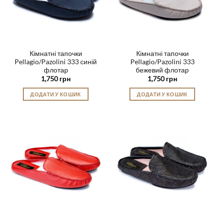
Кімнатні тапочки
Кімнатні тапочки
Pellagio/Pazolini 333 синій
Pellagio/Pazolini 333
флотар
бежевий флотар
1,750
грн
1,750
грн
ДОДАТИ У КОШИК
ДОДАТИ У КОШИК
Цей
Цей
товар
товар
має
має
кілька
кілька
варіантів.
варіантів.
Параметри
Параметри
можна
можна
вибрати
вибрати
на
на
сторінці
сторінці
товару
товару