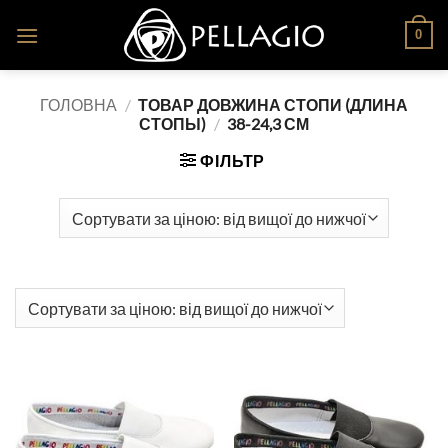
Skip
0
to
content
ГОЛОВНА
/
ТОВАР ДОВЖИНА СТОПИ (ДЛИНА
СТОПЫ)
/
38-24,3 СМ
ФІЛЬТР