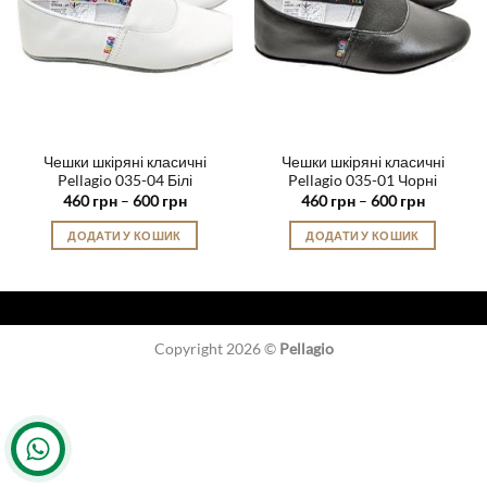
Чешки шкіряні класичні
Чешки шкіряні класичні
Pellagio 035-04 Білі
Pellagio 035-01 Чорні
Діапазон
Діапазон
460
грн
–
600
грн
460
грн
–
600
грн
цін:
цін:
від
від
ДОДАТИ У КОШИК
ДОДАТИ У КОШИК
460 грн
460 грн
до
до
Цей
Цей
600 грн
600 грн
товар
товар
має
має
кілька
кілька
Copyright 2026 ©
Pellagio
варіантів.
варіантів.
Параметри
Параметри
можна
можна
вибрати
вибрати
на
на
сторінці
сторінці