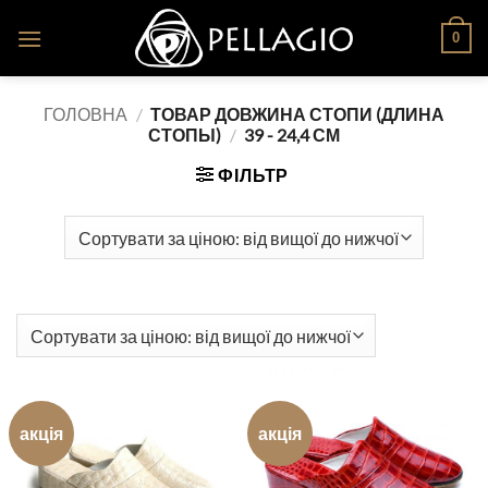
Skip
0
to
content
ГОЛОВНА
/
ТОВАР ДОВЖИНА СТОПИ (ДЛИНА
СТОПЫ)
/
39 - 24,4 СМ
ФІЛЬТР
акція
акція