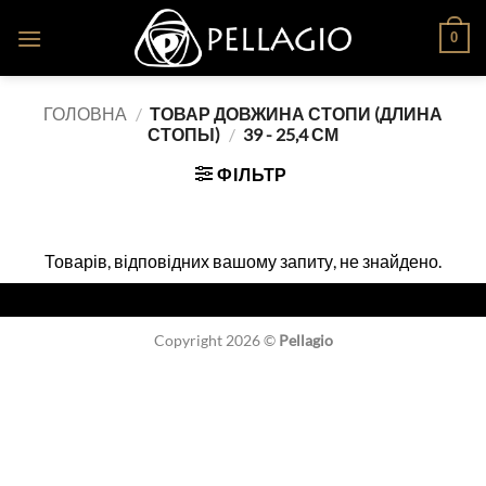
Skip
0
to
content
ГОЛОВНА
/
ТОВАР ДОВЖИНА СТОПИ (ДЛИНА
СТОПЫ)
/
39 - 25,4 СМ
ФІЛЬТР
Товарів, відповідних вашому запиту, не знайдено.
Copyright 2026 ©
Pellagio