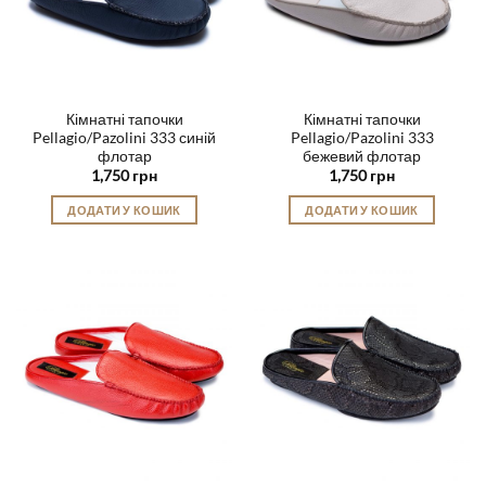
Кімнатні тапочки
Кімнатні тапочки
Pellagio/Pazolini 333 синій
Pellagio/Pazolini 333
флотар
бежевий флотар
1,750
грн
1,750
грн
ДОДАТИ У КОШИК
ДОДАТИ У КОШИК
Цей
Цей
товар
товар
має
має
кілька
кілька
варіантів.
варіантів.
Параметри
Параметри
можна
можна
вибрати
вибрати
на
на
сторінці
сторінці
товару
товару