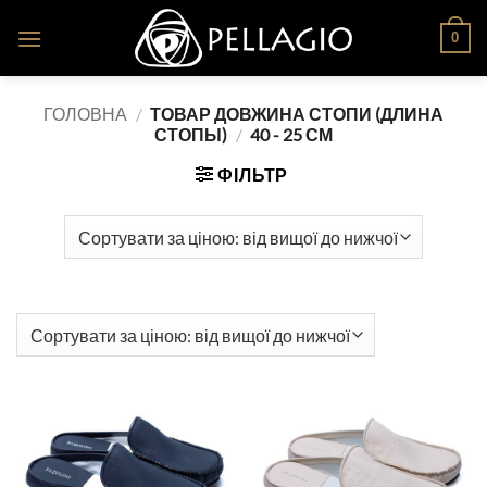
Skip
0
to
content
ГОЛОВНА
/
ТОВАР ДОВЖИНА СТОПИ (ДЛИНА
СТОПЫ)
/
40 - 25 СМ
ФІЛЬТР