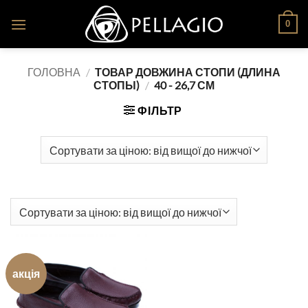
Skip
0
to
content
ГОЛОВНА
/
ТОВАР ДОВЖИНА СТОПИ (ДЛИНА
СТОПЫ)
/
40 - 26,7 СМ
ФІЛЬТР
акція