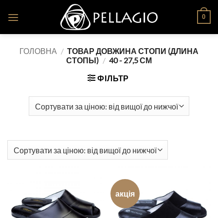
Skip
0
to
content
ГОЛОВНА
/
ТОВАР ДОВЖИНА СТОПИ (ДЛИНА
СТОПЫ)
/
40 - 27,5 СМ
ФІЛЬТР
акція