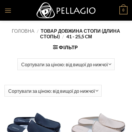
Skip
0
to
content
ГОЛОВНА
/
ТОВАР ДОВЖИНА СТОПИ (ДЛИНА
СТОПЫ)
/
41 - 25,5 CМ
ФІЛЬТР