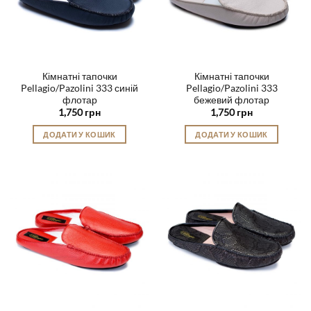
Кімнатні тапочки
Кімнатні тапочки
Pellagio/Pazolini 333 синій
Pellagio/Pazolini 333
флотар
бежевий флотар
1,750
грн
1,750
грн
ДОДАТИ У КОШИК
ДОДАТИ У КОШИК
Цей
Цей
товар
товар
має
має
кілька
кілька
варіантів.
варіантів.
Параметри
Параметри
можна
можна
вибрати
вибрати
на
на
сторінці
сторінці
товару
товару