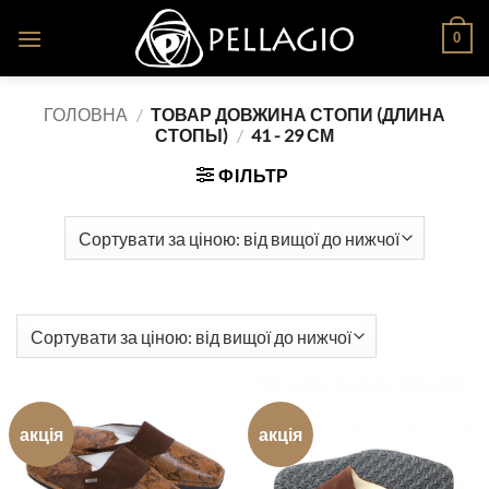
Skip
0
to
content
ГОЛОВНА
/
ТОВАР ДОВЖИНА СТОПИ (ДЛИНА
СТОПЫ)
/
41 - 29 СМ
ФІЛЬТР
акція
акція