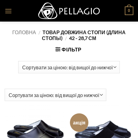
Skip
0
to
content
ГОЛОВНА
/
ТОВАР ДОВЖИНА СТОПИ (ДЛИНА
СТОПЫ)
/
42 - 28,7 СМ
ФІЛЬТР
акція