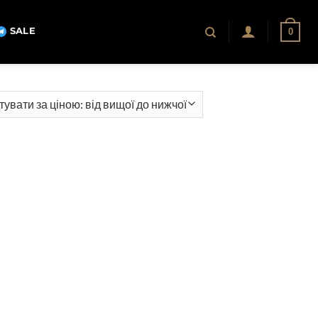
SALE
0
ння