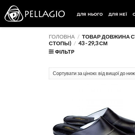
Skip
to
ДЛЯ НЬОГО
ДЛЯ НЕЇ
content
ГОЛОВНА
/
ТОВАР ДОВЖИНА С
СТОПЫ)
/
43 - 29,3 СМ
ФІЛЬТР