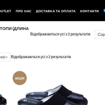
OUTLET
ПРО НАС
ДОСТАВКА ТА ОПЛАТА
КОНТАКТИ
ТОПИ (ДЛИНА
Сортува
Відображаються усі з 2 результатів
за
ціною:
від
Сортування
Відображаються усі з 2 результатів
високої
за
до
ціною:
низької
від
акція
високої
до
низької