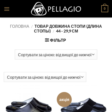
Skip
0
to
content
ГОЛОВНА
/
ТОВАР ДОВЖИНА СТОПИ (ДЛИНА
СТОПЫ)
/
44 - 29,9 СМ
ФІЛЬТР
акція