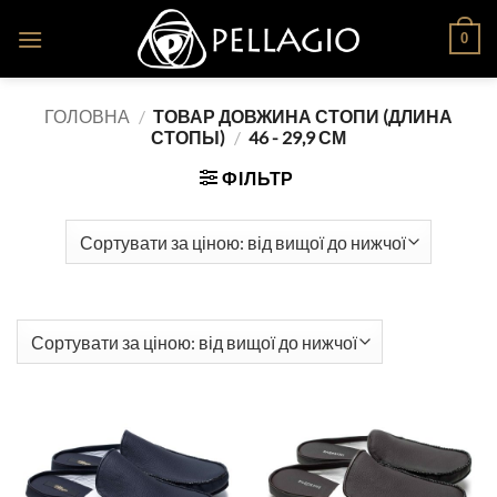
Skip
0
to
content
ГОЛОВНА
/
ТОВАР ДОВЖИНА СТОПИ (ДЛИНА
СТОПЫ)
/
46 - 29,9 СМ
ФІЛЬТР