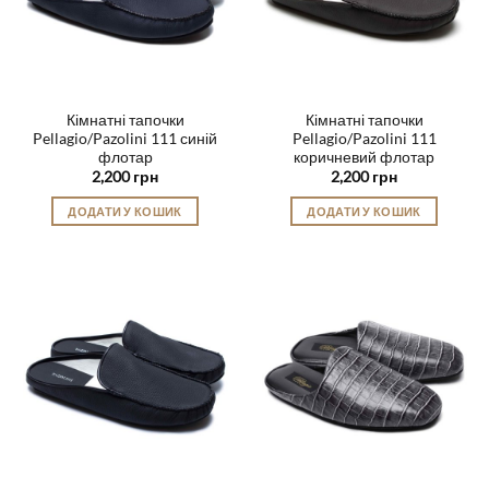
Кімнатні тапочки
Кімнатні тапочки
Pellagio/Pazolini 111 синій
Pellagio/Pazolini 111
флотар
коричневий флотар
2,200
грн
2,200
грн
ДОДАТИ У КОШИК
ДОДАТИ У КОШИК
Цей
Цей
товар
товар
має
має
кілька
кілька
варіантів.
варіантів.
Параметри
Параметри
можна
можна
вибрати
вибрати
на
на
сторінці
сторінці
товару
товару