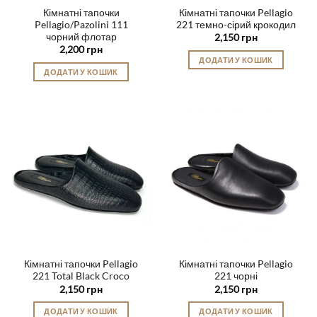
Кімнатні тапочки
Кімнатні тапочки Pellagio
Pellagio/Pazolini 111
221 темно-сірий крокодил
чорний флотар
2,150
грн
2,200
грн
ДОДАТИ У КОШИК
ДОДАТИ У КОШИК
Цей
Цей
товар
товар
має
має
кілька
кілька
варіантів.
варіантів.
Параметри
Параметри
можна
можна
вибрати
вибрати
на
на
сторінці
сторінці
товару
товару
Кімнатні тапочки Pellagio
Кімнатні тапочки Pellagio
221 Total Black Croco
221 чорні
2,150
грн
2,150
грн
ДОДАТИ У КОШИК
ДОДАТИ У КОШИК