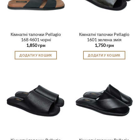
Кімнатні тапочки Pellagio
Кімнатні тапочки Pellagio
168 4601 чорні
1601 зелена змія
1,850
грн
1,750
грн
ДОДАТИ У КОШИК
ДОДАТИ У КОШИК
Цей
Цей
товар
товар
має
має
кілька
кілька
варіантів.
варіантів.
Параметри
Параметри
можна
можна
вибрати
вибрати
на
на
сторінці
сторінці
товару
товару