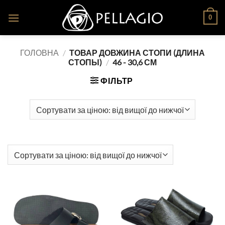
Skip
0
to
content
ГОЛОВНА
/
ТОВАР ДОВЖИНА СТОПИ (ДЛИНА
СТОПЫ)
/
46 - 30,6 СМ
ФІЛЬТР