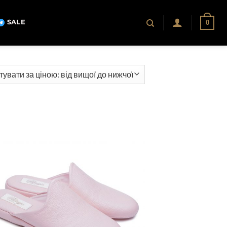
SALE
0
ння