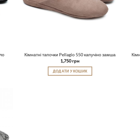
бло
Кімнатні тапочки Pellagio 550 капучіно замша
Кімн
1,750
грн
ДОДАТИ У КОШИК
Цей
товар
має
кілька
варіантів.
Параметри
можна
вибрати
на