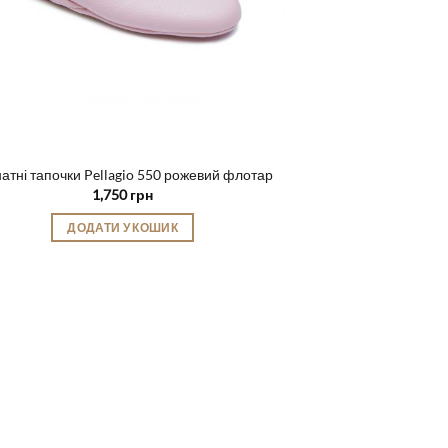
атні тапочки Pellagio 550 рожевий флотар
1,750
грн
ДОДАТИ У КОШИК
Цей
товар
має
кілька
варіантів.
Параметри
можна
вибрати
на