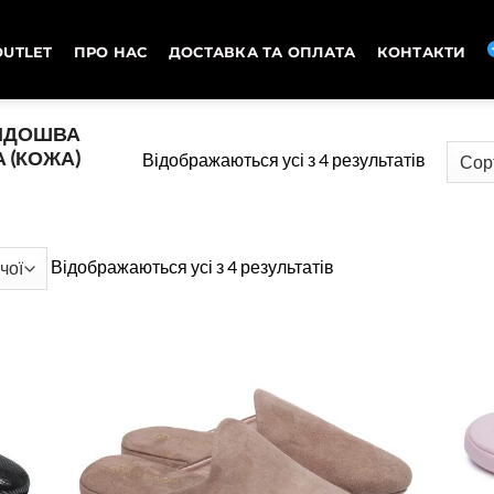
OUTLET
ПРО НАС
ДОСТАВКА ТА ОПЛАТА
КОНТАКТИ
ПІДОШВА
 (КОЖА)
Сортува
Відображаються усі з 4 результатів
за
ціною:
від
Сортування
Відображаються усі з 4 результатів
високої
за
до
ціною:
низької
від
високої
до
низької