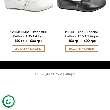
Чешки шкіряні класичні
Чешки шкіряні класичні
Pellagio 035-04 Білі
Pellagio 035-01 Чорні
Діапазон
Діапазон
460
грн
–
600
грн
460
грн
–
600
грн
цін:
цін:
від
від
ДОДАТИ У КОШИК
ДОДАТИ У КОШИК
460 грн
460 грн
до
до
Цей
Цей
600 грн
600 грн
товар
товар
має
має
кілька
кілька
Copyright 2026 ©
Pellagio
варіантів.
варіантів.
Параметри
Параметри
можна
можна
вибрати
вибрати
на
на
сторінці
сторінці
товару
товару