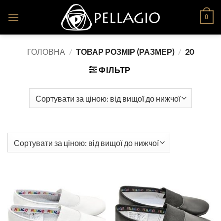
Skip
0
to
content
ГОЛОВНА
/
ТОВАР РОЗМІР (РАЗМЕР)
/
20
ФІЛЬТР