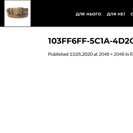
Skip
to
ДЛЯ НЬОГО
ДЛЯ НЕЇ
content
103FF6FF-5C1A-4D2
Published
13.05.2020
at
2048 × 2048
in
К