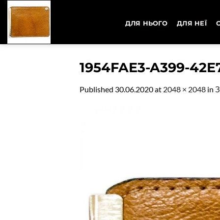
Skip
to
ДЛЯ НЬОГО
ДЛЯ НЕЇ
content
1954FAE3-A399-42E
Published
30.06.2020
at
2048 × 2048
in
З