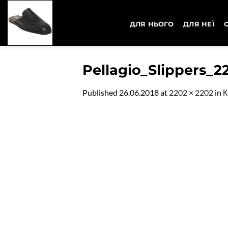
Skip
to
ДЛЯ НЬОГО
ДЛЯ НЕЇ
content
Pellagio_Slippers_2
Published
26.06.2018
at
2202 × 2202
in
К