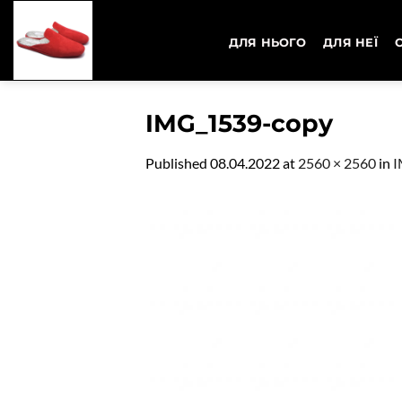
Skip
to
ДЛЯ НЬОГО
ДЛЯ НЕЇ
content
IMG_1539-copy
Published
08.04.2022
at
2560 × 2560
in
I