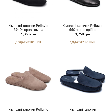
вибрати
вибрати
на
на
сторінці
сторінці
товару
товару
Кімнатні тапочки Pellagio
Кімнатні тапочки Pellagio
3940 чорна замша
550 чорне срібло
1,850
грн
1,750
грн
ДОДАТИ У КОШИК
ДОДАТИ У КОШИК
Цей
Цей
товар
товар
має
має
кілька
кілька
варіантів.
варіантів.
Параметри
Параметри
можна
можна
вибрати
вибрати
на
на
сторінці
сторінці
товару
товару
Кімнатні тапочки Pellagio
Кімнатні тапочки