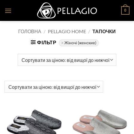
Skip
0
to
content
ГОЛОВНА
/
PELLAGIO HOME
/
ТАПОЧКИ
ФІЛЬТР
Жіночі (женские)