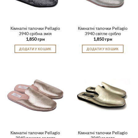
Кімнатні тапочки Pellagio
Кімнатні тапочки Pellagio
3940 срібна змія
3940 світле срібло
1,850
грн
1,850
грн
ДОДАТИ У КОШИК
ДОДАТИ У КОШИК
Цей
Цей
товар
товар
має
має
кілька
кілька
варіантів.
варіантів.
Параметри
Параметри
можна
можна
вибрати
вибрати
на
на
сторінці
сторінці
товару
товару
Кімнатні тапочки Pellagio
Кімнатні тапочки Pellagio
3940 рожеве золото
3940 золото