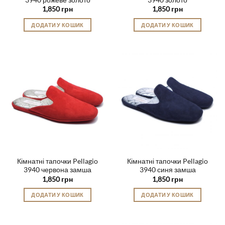
1,850
грн
1,850
грн
ДОДАТИ У КОШИК
ДОДАТИ У КОШИК
Цей
Цей
товар
товар
має
має
кілька
кілька
варіантів.
варіантів.
Параметри
Параметри
можна
можна
вибрати
вибрати
на
на
сторінці
сторінці
товару
товару
Кімнатні тапочки Pellagio
Кімнатні тапочки Pellagio
3940 червона замша
3940 синя замша
1,850
грн
1,850
грн
ДОДАТИ У КОШИК
ДОДАТИ У КОШИК
Цей
Цей
товар
товар