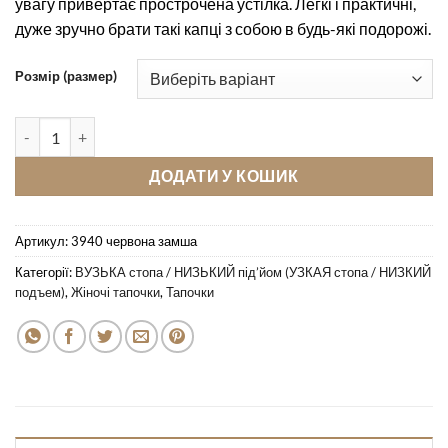
увагу привертає прострочена устілка. Легкі і практичні,
дуже зручно брати такі капці з собою в будь-які подорожі.
Розмір (размер)
Кімнатні тапочки Pellagio 3940 червона замша кількість
ДОДАТИ У КОШИК
Артикул:
3940 червона замша
Категорії:
ВУЗЬКА стопа / НИЗЬКИЙ під’йом (УЗКАЯ стопа / НИЗКИЙ
подъем)
,
Жіночі тапочки
,
Тапочки