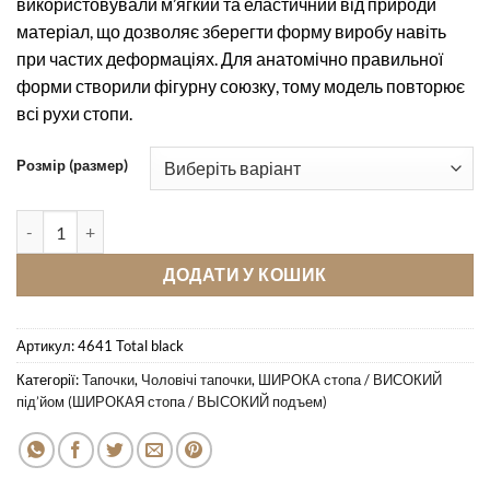
використовували м’ягкий та еластичний від природи
матеріал, що дозволяє зберегти форму виробу навіть
при частих деформаціях. Для анатомічно правильної
форми створили фігурну союзку, тому модель повторює
всі рухи стопи.
Розмір (размер)
Кімнатні тапочки Pellagio 4641 Total black кількість
ДОДАТИ У КОШИК
Артикул:
4641 Total black
Категорії:
Тапочки
,
Чоловічі тапочки
,
ШИРОКА стопа / ВИСОКИЙ
під’йом (ШИРОКАЯ стопа / ВЫСОКИЙ подъем)