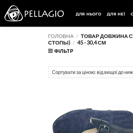
Skip
to
ДЛЯ НЬОГО
ДЛЯ НЕЇ
content
ГОЛОВНА
/
ТОВАР ДОВЖИНА С
СТОПЫ)
/
45 - 30,4 СМ
ФІЛЬТР