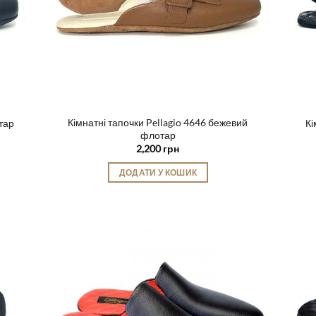
Кімнатні тапочки Pellagio 4646 бежевий
отар
Кі
флотар
2,200
грн
ДОДАТИ У КОШИК
Цей
товар
має
кілька
варіантів.
Параметри
можна
вибрати