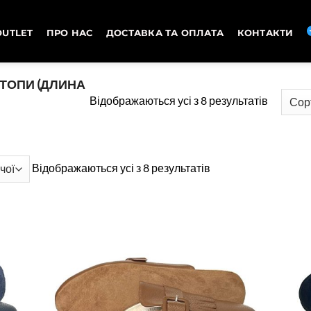
OUTLET
ПРО НАС
ДОСТАВКА ТА ОПЛАТА
КОНТАКТИ
ТОПИ (ДЛИНА
Сортува
Відображаються усі з 8 результатів
за
ціною:
від
Сортування
Відображаються усі з 8 результатів
високої
за
до
ціною:
низької
від
високої
до
низької