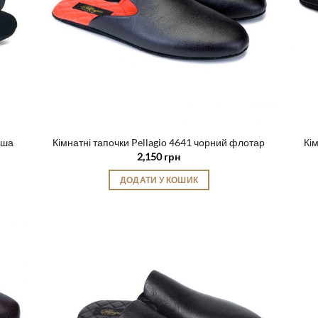
на
сторінці
товару
мша
Кімнатні тапочки Pellagio 4641 чорний флотар
Кім
2,150
грн
ДОДАТИ У КОШИК
Цей
товар
має
кілька
варіантів.
Параметри
можна
вибрати