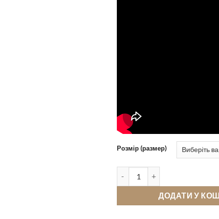
Розмір (размер)
Кімнатні тапочки Pellagio 5641
ДОДАТИ У КО