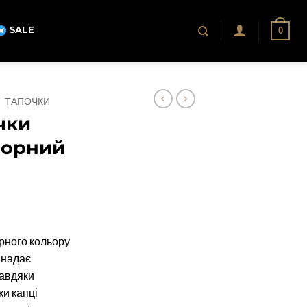
SALE
0
/
ТАПОЧКИ
чки
 чорний
орного кольору
а надає
Завдяки
ки капці