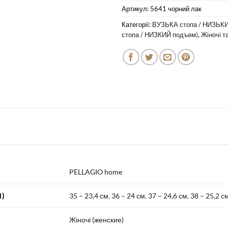
Артикул:
5641 чорний лак
Категорії:
ВУЗЬКА стопа / НИЗЬКИ
стопа / НИЗКИЙ подъем)
,
Жіночі т
PELLAGIO home
)
35 – 23,4 см
,
36 – 24 см
,
37 – 24,6 см
,
38 – 25,2 с
Жіночі (женские)