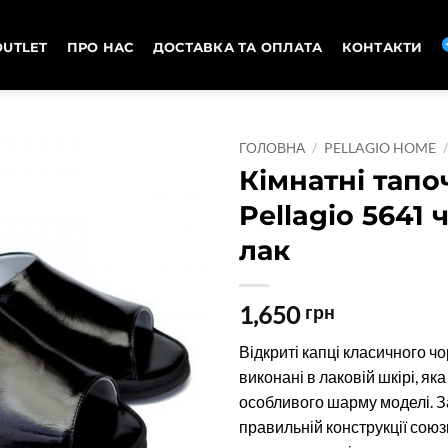
OUTLET
ПРО НАС
ДОСТАВКА ТА ОПЛАТА
КОНТАКТИ
ГОЛОВНА
/
PELLAGIO HOME
Кімнатні тапо
Pellagio 5641
лак
1,650
грн
Відкриті капці класичного ч
виконані в лаковій шкірі, як
особливого шарму моделі. 
правильній конструкції союз