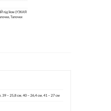
Й під’йом (УЗКАЯ
апочки
,
Тапочки
м
,
39 – 25,8 см
,
40 – 26,4 см
,
41 – 27 см