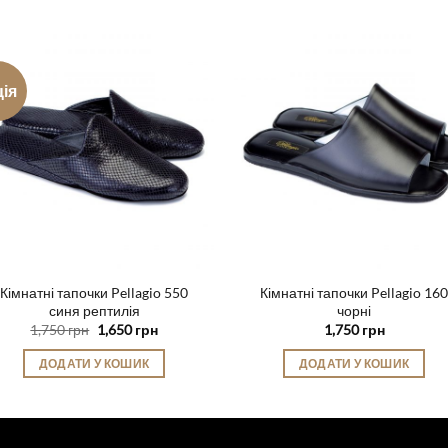
ція
Кімнатні тапочки Pellagio 550
Кімнатні тапочки Pellagio 160
синя рептилія
чорні
Оригінальна
Поточна
1,750
грн
1,650
грн
1,750
грн
ціна:
ціна:
1,750 грн.
1,650 грн.
ДОДАТИ У КОШИК
ДОДАТИ У КОШИК
Цей
Цей
товар
товар
має
має