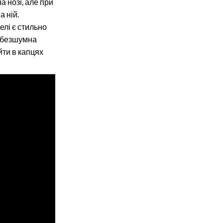
а нозі, але при
 ній.
лі є стильно
і безшумна
йти в капцях