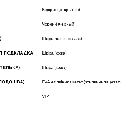
Відкриті (открытые)
Чорний (черный)
)
Шкіра лак (кожа лак)
Л ПОДКЛАДКА)
Шкіра (кожа)
СТЕЛЬКА)
Шкіра (кожа)
 ПОДОШВА)
EVA етілвінилацетат (этилвинилацетат)
VIP