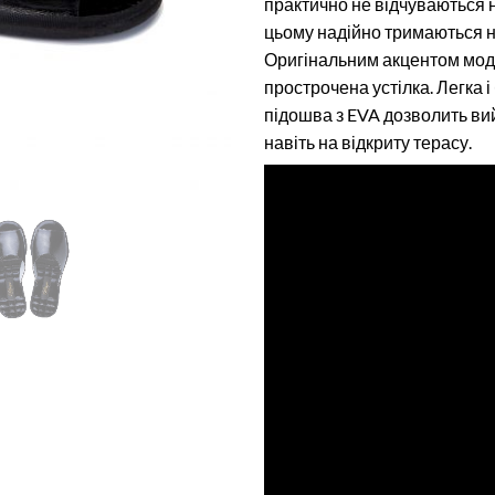
практично не відчуваються н
цьому надійно тримаються на
Оригінальним акцентом моде
прострочена устілка. Легка 
підошва з EVA дозволить ви
навіть на відкриту терасу.