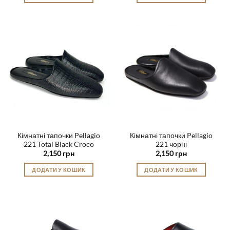
Цей
Цей
товар
товар
має
має
кілька
кілька
варіантів.
варіантів.
Параметри
Параметри
можна
можна
вибрати
вибрати
на
на
сторінці
сторінці
товару
товару
Кімнатні тапочки Pellagio
Кімнатні тапочки Pellagio
221 Total Black Croco
221 чорні
2,150
грн
2,150
грн
ДОДАТИ У КОШИК
ДОДАТИ У КОШИК
Цей
Цей
товар
товар
має
має
кілька
кілька
варіантів.
варіантів.