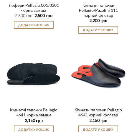
Лофери Pellagio 001/3301
Кімнатні тапочки
чорна замша
Pellagio/Pazolini 111
чорний флотар
Оригінальна
Поточна
2,800
грн
2,500
грн
ціна:
ціна:
2,200
грн
2,800 грн.
2,500 грн.
ДОДАТИ У КОШИК
ДОДАТИ У КОШИК
Цей
Цей
товар
товар
має
має
кілька
кілька
варіантів.
варіантів.
Параметри
Параметри
можна
можна
вибрати
вибрати
на
на
сторінці
сторінці
товару
товару
Кімнатні тапочки Pellagio
Кімнатні тапочки Pellagio
4641 чорна замша
4641 чорний флотар
2,150
грн
2,150
грн
ДОДАТИ У КОШИК
ДОДАТИ У КОШИК