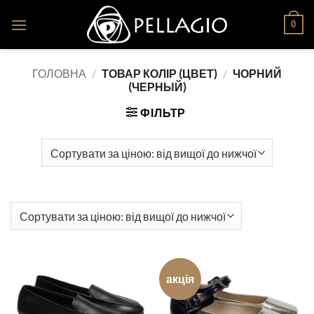
Skip
0
to
content
ГОЛОВНА
/
ТОВАР КОЛІР (ЦВЕТ)
/
ЧОРНИЙ
(ЧЕРНЫЙ)
ФІЛЬТР
акція