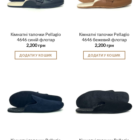
Кімнатні тапочки Pellagio
Кімнатні тапочки Pellagio
4646 синій флотар
4646 бежевий флотар
2,200
грн
2,200
грн
ДОДАТИ У КОШИК
ДОДАТИ У КОШИК
Цей
Цей
товар
товар
має
має
кілька
кілька
варіантів.
варіантів.
Параметри
Параметри
можна
можна
вибрати
вибрати
на
на
сторінці
сторінці
товару
товару