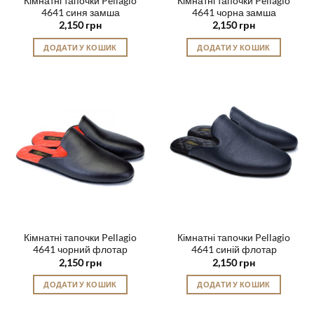
Кімнатні тапочки Pellagio
Кімнатні тапочки Pellagio
4641 синя замша
4641 чорна замша
2,150
грн
2,150
грн
ДОДАТИ У КОШИК
ДОДАТИ У КОШИК
Цей
Цей
товар
товар
має
має
кілька
кілька
варіантів.
варіантів.
Параметри
Параметри
можна
можна
вибрати
вибрати
на
на
сторінці
сторінці
товару
товару
Кімнатні тапочки Pellagio
Кімнатні тапочки Pellagio
4641 чорний флотар
4641 синій флотар
2,150
грн
2,150
грн
ДОДАТИ У КОШИК
ДОДАТИ У КОШИК
Цей
Цей