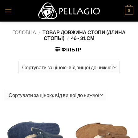
Skip
0
to
content
ГОЛОВНА
/
ТОВАР ДОВЖИНА СТОПИ (ДЛИНА
СТОПЫ)
/
46 - 31 СМ
ФІЛЬТР