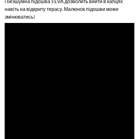
і безшумна підошва з EVA дозволить вийти в капцях
навіть на відкриту терасу. Малюнок підошви може
змінюватись!