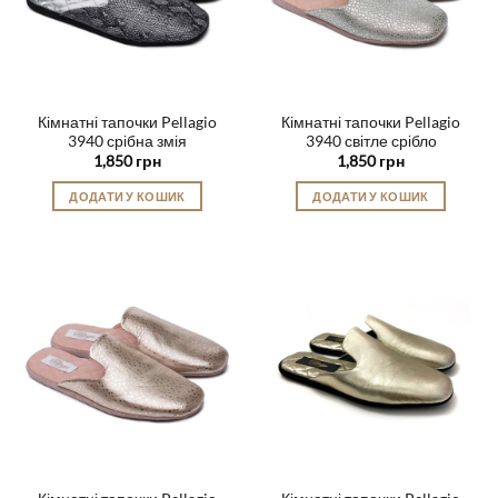
Кімнатні тапочки Pellagio
Кімнатні тапочки Pellagio
3940 срібна змія
3940 світле срібло
1,850
грн
1,850
грн
ДОДАТИ У КОШИК
ДОДАТИ У КОШИК
Цей
Цей
товар
товар
має
має
кілька
кілька
варіантів.
варіантів.
Параметри
Параметри
можна
можна
вибрати
вибрати
на
на
сторінці
сторінці
товару
товару