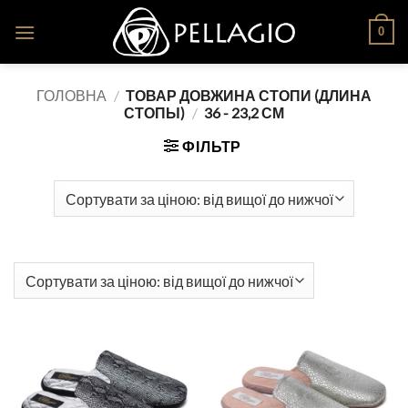
Skip
0
to
content
ГОЛОВНА
/
ТОВАР ДОВЖИНА СТОПИ (ДЛИНА
СТОПЫ)
/
36 - 23,2 СМ
ФІЛЬТР