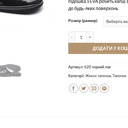
підошва з EVA робить капці 
до будь-яких поверхонь
Розмір (размер)
Кімнатні тапочки Pellagio 620 
ДОДАТИ У КО
Артикул:
620 чорний лак
Категорії:
Жіночі тапочки
,
Тапочки