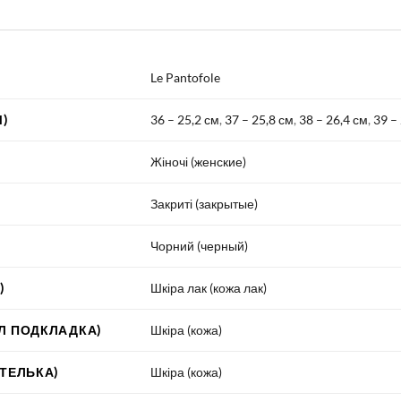
Le Pantofole
)
36 – 25,2 см
,
37 – 25,8 см
,
38 – 26,4 см
,
39 –
Жіночі (женские)
Закриті (закрытые)
Чорний (черный)
)
Шкіра лак (кожа лак)
Л ПОДКЛАДКА)
Шкіра (кожа)
СТЕЛЬКА)
Шкіра (кожа)