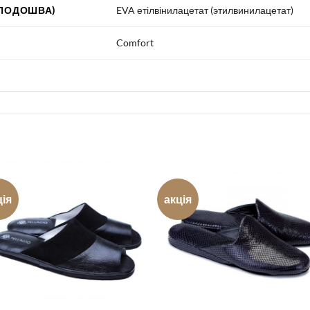
 ПОДОШВА)
EVA етілвінилацетат (этилвинилацетат)
Comfort
ція
акція