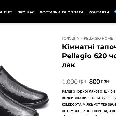
OUTLET
ПРО НАС
ДОСТАВКА ТА ОПЛАТА
КОНТАКТИ
ГОЛОВНА
/
PELLAGIO HOME
Кімнатні тапо
Pellagio 620 
лак
Оригіна
П
1,000
800
грн
грн
ціна:
ці
Капці з чорної лакової шкіри
1,000 грн
80
видливом виконали з усією 
комфорту. М’яка устілка заб
оптимальне положення, а н